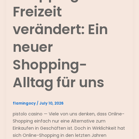
Freizeit
verändert: Ein
neuer
Shopping-
Alltag für uns
flamingocy
/
July 10, 2026
pistolo casino — Viele von uns denken, dass Online-
Shopping einfach nur eine Alternative zum
Einkaufen in Geschäften ist. Doch in Wirklichkeit hat
sich Online-Shopping in den letzten Jahren