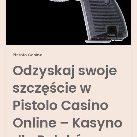
Pistolo Casino
Odzyskaj swoje
szczęście w
Pistolo Casino
Online – Kasyno