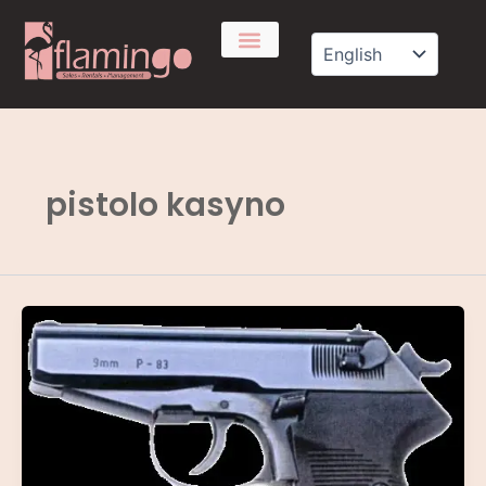
Skip
to
content
pistolo kasyno